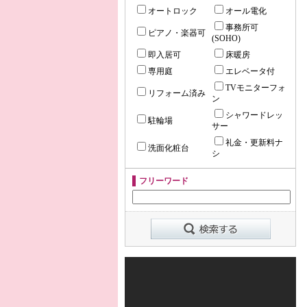
オートロック
オール電化
事務所可
ピアノ・楽器可
(SOHO)
即入居可
床暖房
専用庭
エレベータ付
TVモニターフォ
リフォーム済み
ン
シャワードレッ
駐輪場
サー
礼金・更新料ナ
洗面化粧台
シ
フリーワード