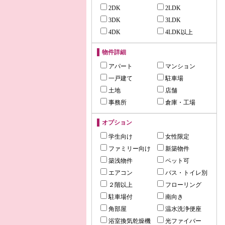
2DK
2LDK
3DK
3LDK
4DK
4LDK以上
物件詳細
アパート
マンション
一戸建て
駐車場
土地
店舗
事務所
倉庫・工場
オプション
学生向け
女性限定
ファミリー向け
新築物件
築浅物件
ペット可
エアコン
バス・トイレ別
２階以上
フローリング
駐車場付
南向き
角部屋
温水洗浄便座
浴室換気乾燥機
光ファイバー