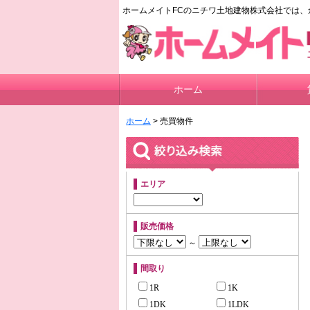
ホームメイトFCのニチワ土地建物株式会社では、
ホーム
ホーム
> 売買物件
エリア
販売価格
～
間取り
1R
1K
1DK
1LDK