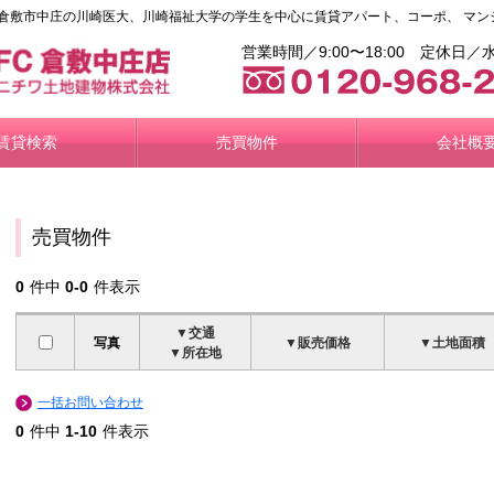
倉敷市中庄の川崎医大、川崎福祉大学の学生を中心に賃貸アパート、コーポ、 マン
営業時間／9:00〜18:00 定休
賃貸検索
売買物件
会社概
売買物件
0
件中
0-0
件表示
▼交通
写真
▼販売価格
▼土地面積
▼所在地
一括お問い合わせ
0
件中
1-10
件表示