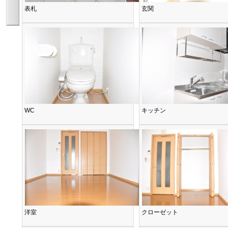
表札
玄関
WC
キッチン
洋室
クローゼット