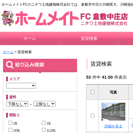
ホームメイトFCのニチワ土地建物株式会社では、倉敷市中庄の川崎医大、川崎福
ホーム
賃貸検索
ホーム
> 賃貸検索
賃貸検索
53
件中
41-50
件表示
エリア
写真
賃料
～
間取り
1R
1K
詳細を見る
1DK
1LDK