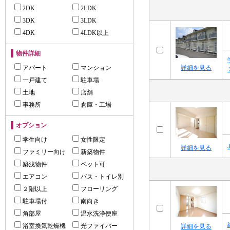
2DK
2LDK
3DK
3LDK
4DK
4LDK以上
物件詳細
アパート
マンション
詳細を見る
一戸建て
駐車場
土地
店舗
事務所
倉庫・工場
オプション
学生向け
女性限定
詳細を見る
ファミリー向け
新築物件
築浅物件
ペット可
エアコン
バス・トイレ別
２階以上
フローリング
駐車場付
南向き
角部屋
温水洗浄便座
浴室換気乾燥機
光ファイバー
詳細を見る