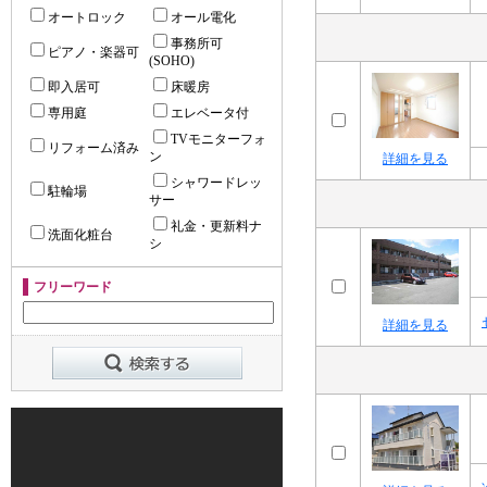
オートロック
オール電化
事務所可
ピアノ・楽器可
(SOHO)
即入居可
床暖房
専用庭
エレベータ付
TVモニターフォ
リフォーム済み
ン
詳細を見る
シャワードレッ
駐輪場
サー
礼金・更新料ナ
洗面化粧台
シ
フリーワード
詳細を見る