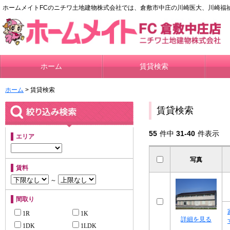
ホームメイトFCのニチワ土地建物株式会社では、倉敷市中庄の川崎医大、川崎福
ホーム
賃貸検索
ホーム
> 賃貸検索
賃貸検索
55
件中
31-40
件表示
エリア
写真
賃料
～
間取り
1R
1K
詳細を見る
1DK
1LDK