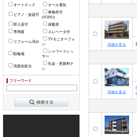
オートロック
オール電化
事務所可
ピアノ・楽器可
(SOHO)
即入居可
床暖房
専用庭
エレベータ付
TVモニターフォ
リフォーム済み
ン
詳細を見る
シャワードレッ
駐輪場
サー
礼金・更新料ナ
洗面化粧台
シ
フリーワード
詳細を見る