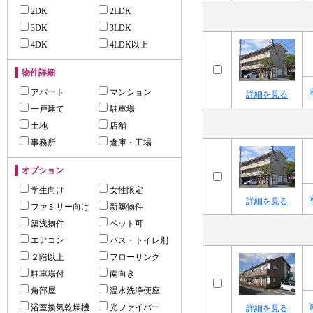
2DK
2LDK
3DK
3LDK
4DK
4LDK以上
物件詳細
アパート
マンション
詳細を見る
一戸建て
駐車場
土地
店舗
事務所
倉庫・工場
オプション
学生向け
女性限定
詳細を見る
ファミリー向け
新築物件
築浅物件
ペット可
エアコン
バス・トイレ別
２階以上
フローリング
駐車場付
南向き
角部屋
温水洗浄便座
浴室換気乾燥機
光ファイバー
詳細を見る