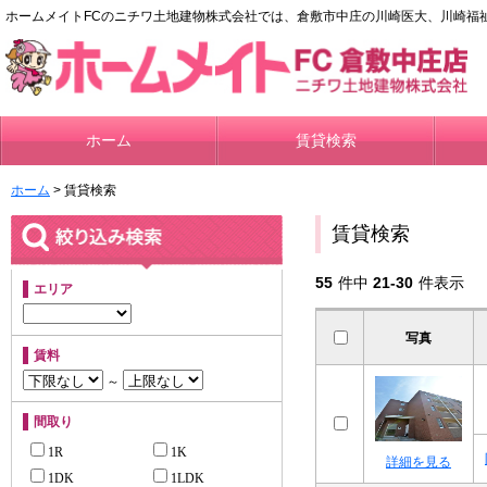
ホームメイトFCのニチワ土地建物株式会社では、倉敷市中庄の川崎医大、川崎福
ホーム
賃貸検索
ホーム
> 賃貸検索
賃貸検索
55
件中
21-30
件表示
エリア
写真
賃料
～
間取り
1R
1K
詳細を見る
1DK
1LDK