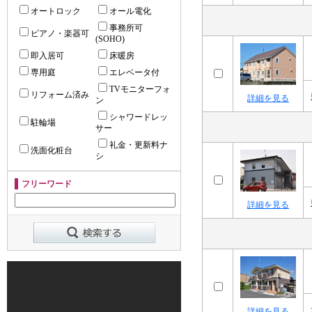
オートロック
オール電化
事務所可
ピアノ・楽器可
(SOHO)
即入居可
床暖房
専用庭
エレベータ付
TVモニターフォ
リフォーム済み
詳細を見る
ン
シャワードレッ
駐輪場
サー
礼金・更新料ナ
洗面化粧台
シ
フリーワード
詳細を見る
詳細を見る