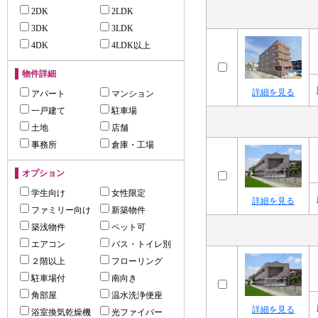
2DK
2LDK
3DK
3LDK
4DK
4LDK以上
物件詳細
詳細を見る
アパート
マンション
一戸建て
駐車場
土地
店舗
事務所
倉庫・工場
オプション
学生向け
女性限定
詳細を見る
ファミリー向け
新築物件
築浅物件
ペット可
エアコン
バス・トイレ別
２階以上
フローリング
駐車場付
南向き
角部屋
温水洗浄便座
詳細を見る
浴室換気乾燥機
光ファイバー