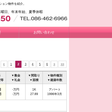
ション物件を紹介。
日／水曜日、年末年始、夏季休暇
要
お問い合わせ
<
1
2
3
4
5
6
>
>>
料
▼敷金
▼間取り
▼物件種別
費等
▼礼金
▼面積
▼建築年数
円
-万円
1K
アパート
円
-万円
27.89
1996年3月