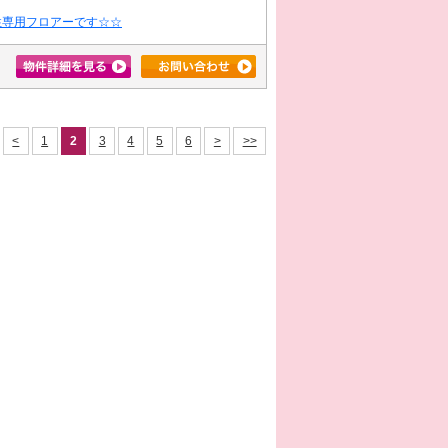
性専用フロアーです☆☆
<
1
2
3
4
5
6
>
>>