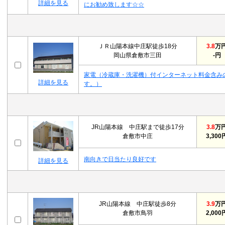
詳細を見る
にお勧め致します☆☆
ＪＲ山陽本線中庄駅徒歩18分
3.8
万
岡山県倉敷市三田
-円
家電（冷蔵庫・洗濯機）付インターネット料金含み
詳細を見る
す。）
JR山陽本線 中庄駅まで徒歩17分
3.8
万
倉敷市中庄
3,300
南向きで日当たり良好です
詳細を見る
JR山陽本線 中庄駅徒歩8分
3.9
万
倉敷市鳥羽
2,000