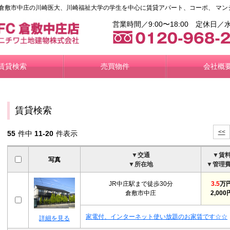
倉敷市中庄の川崎医大、川崎福祉大学の学生を中心に賃貸アパート、コーポ、 マン
営業時間／9:00〜18:00 定休
賃貸検索
売買物件
会社概
賃貸検索
<<
55
件中
11-20
件表示
▼交通
▼賃
写真
▼所在地
▼管理
JR中庄駅まで徒歩30分
3.5
万
倉敷市中庄
2,000
家電付、インターネット使い放題のお家賃です☆☆
詳細を見る