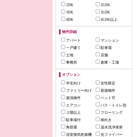
2DK
2LDK
3DK
3LDK
4DK
4LDK以上
物件詳細
アパート
マンション
一戸建て
駐車場
土地
店舗
事務所
倉庫・工場
オプション
学生向け
女性限定
ファミリー向け
新築物件
築浅物件
ペット可
エアコン
バス・トイレ別
２階以上
フローリング
駐車場付
南向き
角部屋
温水洗浄便座
浴室換気乾燥機
光ファイバー