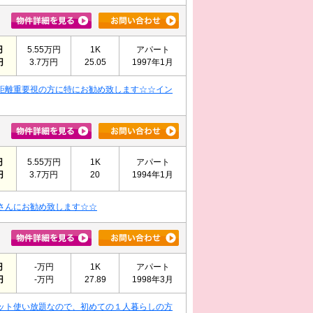
円
5.55万円
1K
アパート
円
3.7万円
25.05
1997年1月
距離重要視の方に特にお勧め致します☆☆イン
円
5.55万円
1K
アパート
円
3.7万円
20
1994年1月
さんにお勧め致します☆☆
円
-万円
1K
アパート
円
-万円
27.89
1998年3月
ット使い放題なので、初めての１人暮らしの方