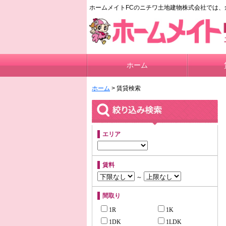
ホームメイトFCのニチワ土地建物株式会社では、
ホーム
ホーム
> 賃貸検索
エリア
賃料
～
間取り
1R
1K
1DK
1LDK