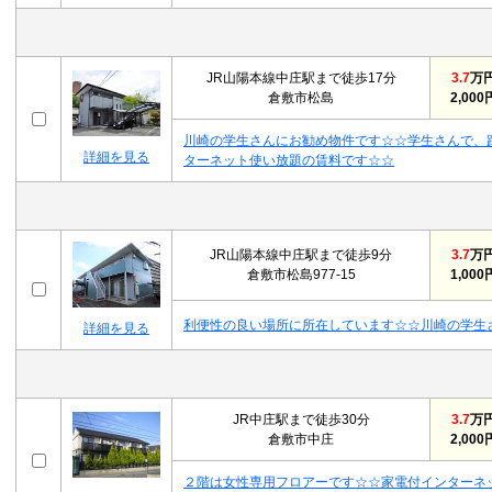
JR山陽本線中庄駅まで徒歩17分
3.7
万
倉敷市松島
2,000
川崎の学生さんにお勧め物件です☆☆学生さんで、
詳細を見る
ターネット使い放題の賃料です☆☆
JR山陽本線中庄駅まで徒歩9分
3.7
万
倉敷市松島977-15
1,000
利便性の良い場所に所在しています☆☆川崎の学生
詳細を見る
JR中庄駅まで徒歩30分
3.7
万
倉敷市中庄
2,000
２階は女性専用フロアーです☆☆家電付インターネ