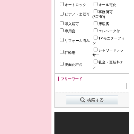
オートロック
オール電化
事務所可
ピアノ・楽器可
(SOHO)
即入居可
床暖房
専用庭
エレベータ付
TVモニターフォ
リフォーム済み
ン
シャワードレッ
駐輪場
サー
礼金・更新料ナ
洗面化粧台
シ
フリーワード