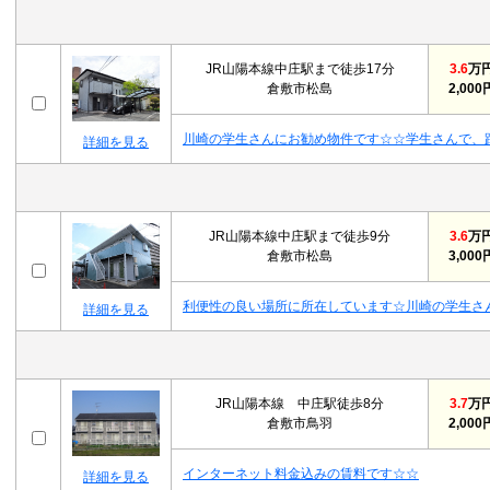
JR山陽本線中庄駅まで徒歩17分
3.6
万
倉敷市松島
2,000
川崎の学生さんにお勧め物件です☆☆学生さんで、
詳細を見る
JR山陽本線中庄駅まで徒歩9分
3.6
万
倉敷市松島
3,000
利便性の良い場所に所在しています☆川崎の学生さ
詳細を見る
JR山陽本線 中庄駅徒歩8分
3.7
万
倉敷市鳥羽
2,000
インターネット料金込みの賃料です☆☆
詳細を見る