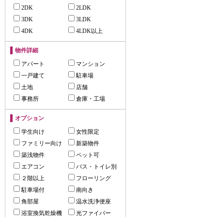
2DK
2LDK
3DK
3LDK
4DK
4LDK以上
物件詳細
アパート
マンション
一戸建て
駐車場
土地
店舗
事務所
倉庫・工場
オプション
学生向け
女性限定
ファミリー向け
新築物件
築浅物件
ペット可
エアコン
バス・トイレ別
２階以上
フローリング
駐車場付
南向き
角部屋
温水洗浄便座
浴室換気乾燥機
光ファイバー