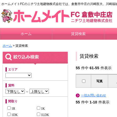
ホームメイトFCのニチワ土地建物株式会社では、倉敷市中庄の川崎医大、川崎福
ホーム
賃貸検索
ホーム
> 賃貸検索
賃貸検索
55
件中
61-55
件表示
エリア
写真
賃料
～
一括お問い合わせ
間取り
55
件中
1-10
件表示
1R
1K
1DK
1LDK