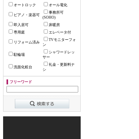
オートロック
オール電化
事務所可
ピアノ・楽器可
(SOHO)
即入居可
床暖房
専用庭
エレベータ付
TVモニターフォ
リフォーム済み
ン
シャワードレッ
駐輪場
サー
礼金・更新料ナ
洗面化粧台
シ
フリーワード