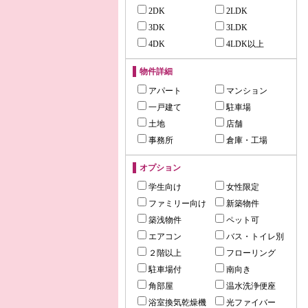
2DK
2LDK
3DK
3LDK
4DK
4LDK以上
物件詳細
アパート
マンション
一戸建て
駐車場
土地
店舗
事務所
倉庫・工場
オプション
学生向け
女性限定
ファミリー向け
新築物件
築浅物件
ペット可
エアコン
バス・トイレ別
２階以上
フローリング
駐車場付
南向き
角部屋
温水洗浄便座
浴室換気乾燥機
光ファイバー