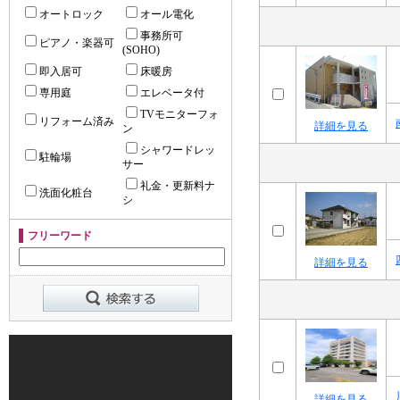
オートロック
オール電化
事務所可
ピアノ・楽器可
(SOHO)
即入居可
床暖房
専用庭
エレベータ付
TVモニターフォ
リフォーム済み
詳細を見る
ン
シャワードレッ
駐輪場
サー
礼金・更新料ナ
洗面化粧台
シ
フリーワード
詳細を見る
詳細を見る