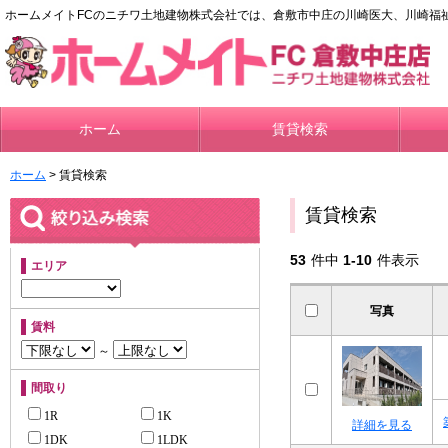
ホームメイトFCのニチワ土地建物株式会社では、倉敷市中庄の川崎医大、川崎福
ホーム
賃貸検索
ホーム
> 賃貸検索
賃貸検索
53
件中
1-10
件表示
エリア
写真
賃料
～
間取り
1R
1K
詳細を見る
1DK
1LDK