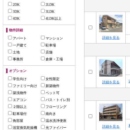
2DK
2LDK
3DK
3LDK
4DK
4LDK以上
物件詳細
詳細を見る
アパート
マンション
一戸建て
駐車場
土地
店舗
事務所
倉庫・工場
オプション
学生向け
女性限定
詳細を見る
ファミリー向け
新築物件
築浅物件
ペット可
エアコン
バス・トイレ別
２階以上
フローリング
駐車場付
南向き
角部屋
温水洗浄便座
詳細を見る
浴室換気乾燥機
光ファイバー